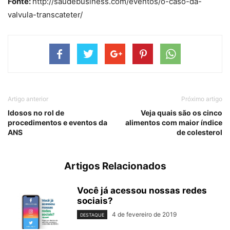
Fonte:
http://saudebusiness.com/eventos/o-caso-da-
valvula-transcateter/
Artigo anterior
Próximo artigo
Idosos no rol de
Veja quais são os cinco
procedimentos e eventos da
alimentos com maior índice
ANS
de colesterol
Artigos Relacionados
Você já acessou nossas redes
sociais?
4 de fevereiro de 2019
DESTAQUE