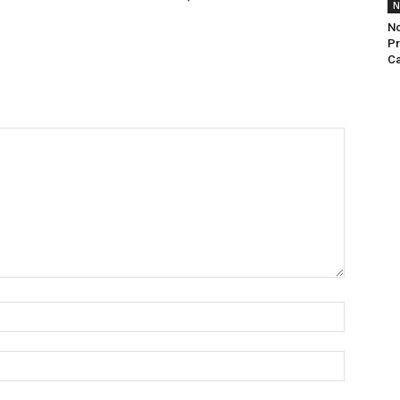
N
No
Pr
Ca