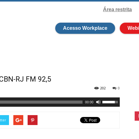
Área restrita
Acesso Workplace
Webi
 CBN-RJ FM 92,5
202
0
00:00
tter