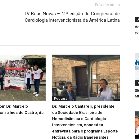
Próximo artigo
TV Boas Novas – 41ª edição do Congresso de
D
Cardiologia Intervencionista da América Latina
Vo
re
D
SB
Mi
Podcast
com Dr. Marcelo
Dr. Marcelo Cantarelli, presidente
com a Inês de Castro, da
da Sociedade Brasileira de
Hemodinâmica e Cardiologia
Intervencionista, concedeu
entrevista para o programa Esporte
Notícia, da Rádio Bandeirantes